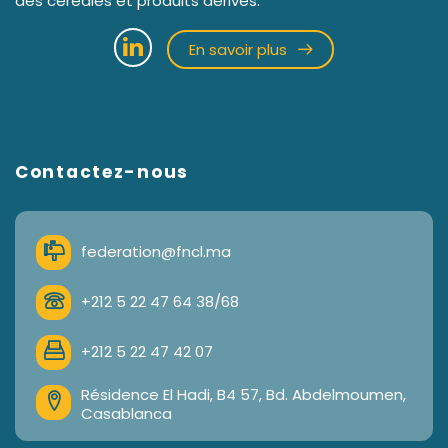
des céréales et produits dérivés.
En savoir plus
Contactez-nous
federation@fncl.ma
+212 5 22 47 64 38/68
+212 5 22 47 42 07
Résidence El Hadi, B4 57, Bd. Abdelmoumen,
Casablanca