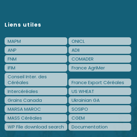
Liens utiles
MAPM
ONICL
ANP
ADII
FNM
COMADER
IFIM
France AgriMer
Conseil Inter. des
Céréales
France Export Céréales
Intercéréales
US WHEAT
Grains Canada
Ukrainian GA
MARSA MAROC
SOSIPO
MASS Céréales
CGEM
WP File download search
Documentation