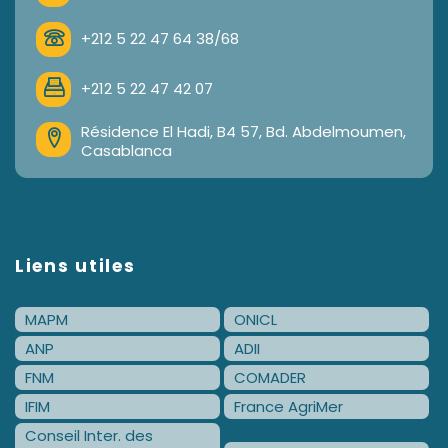
+212 5 22 47 64 38/68
+212 5 22 47 42 07
Résidence El Hadi, B4 57, Bd. Abdelmoumen,
Casablanca
Liens utiles
MAPM
ONICL
ANP
ADII
FNM
COMADER
IFIM
France AgriMer
Conseil Inter. des