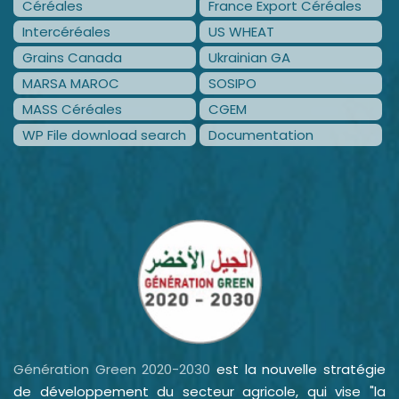
Céréales
France Export Céréales
Intercéréales
US WHEAT
Grains Canada
Ukrainian GA
MARSA MAROC
SOSIPO
MASS Céréales
CGEM
WP File download search
Documentation
Génération Green 2020-2030
est la nouvelle stratégie
de développement du secteur agricole, qui vise "la