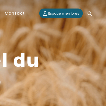
Contact
Espace membres
el du
5