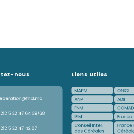
ctez-nous
Liens utiles
MAPM
ONICL
ederation@fncl.ma
ANP
ADII
FNM
COMAD
212 5 22 47 64 38/68
IFIM
France 
Conseil Inter.
France 
212 5 22 47 42 07
des Céréales
Céréal