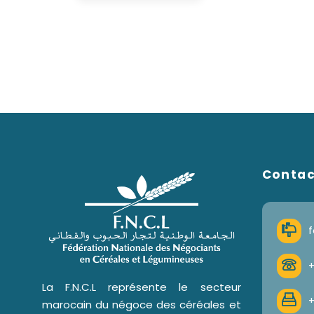
Conta
f
+
La F.N.C.L représente le secteur
+
marocain du négoce des céréales et