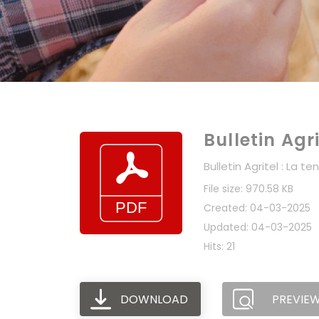
Bulletin Agr
Bulletin Agritel : La
File size: 970.58 KB
Created: 04-03-2025
Updated: 04-03-2025
Hits: 21
DOWNLOAD
PREVIE