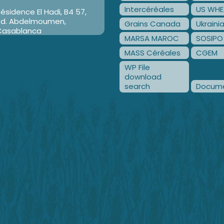
Intercéréales
US WHE
ésidence El Hadi, B4 57,
Bd. Abdelmoumen,
Grains Canada
Ukraini
Casablanca
MARSA MAROC
SOSIPO
MASS Céréales
CGEM
WP File
download
search
Docume