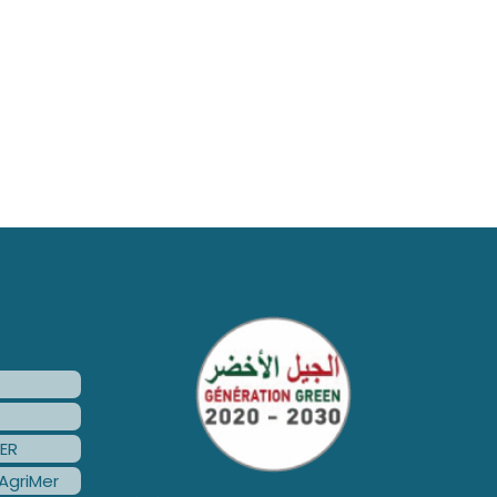
ER
AgriMer