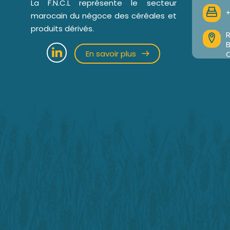
La F.N.C.L représente le secteur
+
marocain du négoce des céréales et
produits dérivés.
R
En savoir plus