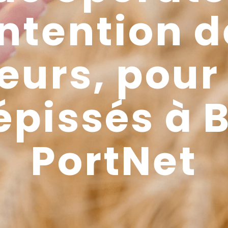
intention 
eurs, pour 
épissés à 
PortNet