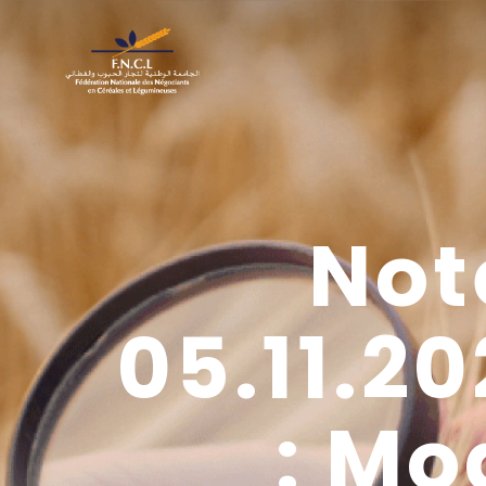
Not
05.11.2
: Mo