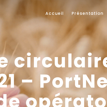
Accueil
Présentation
e circulair
021 – PortN
de opérato