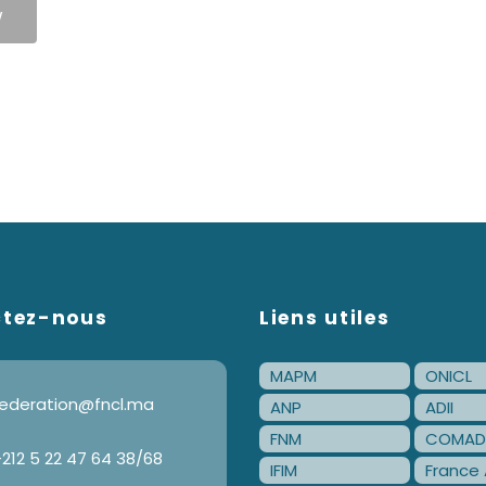
W
ctez-nous
Liens utiles
MAPM
ONICL
ederation@fncl.ma
ANP
ADII
FNM
COMAD
212 5 22 47 64 38/68
IFIM
France 