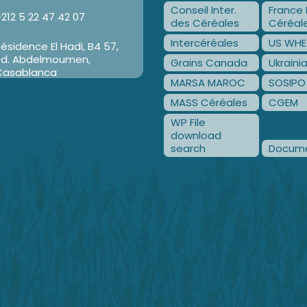
Conseil Inter.
France 
212 5 22 47 42 07
des Céréales
Céréal
Intercéréales
US WHE
ésidence El Hadi, B4 57,
Bd. Abdelmoumen,
Grains Canada
Ukraini
Casablanca
MARSA MAROC
SOSIPO
MASS Céréales
CGEM
WP File
download
search
Docume