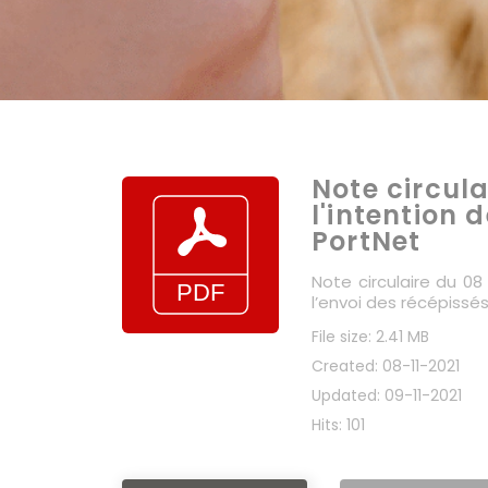
Note circula
l'intention 
PortNet
Note circulaire du 0
l’envoi des récépissé
File size: 2.41 MB
Created: 08-11-2021
Updated: 09-11-2021
Hits: 101