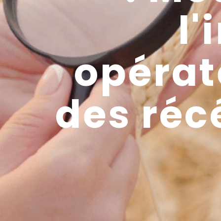
l'
opérat
des réc