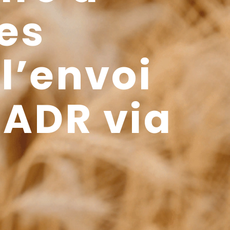
des
l’envoi
BADR via