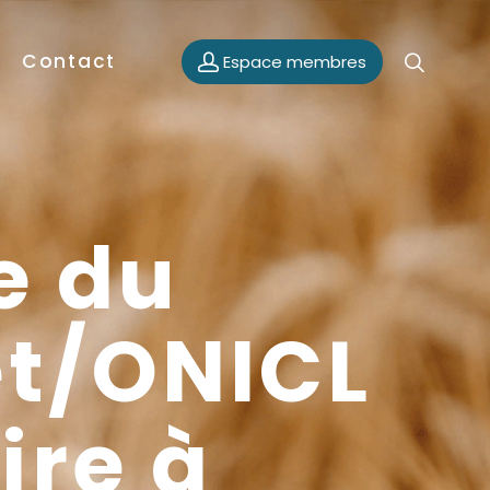
Contact
Espace membres
e du
et/ONICL
ire à