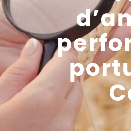
d’am
perfo
port
C