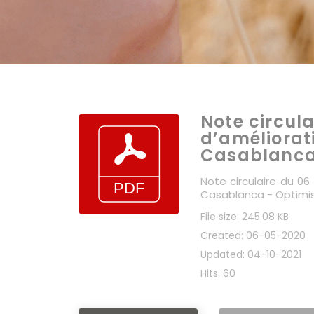
Note circul
d’améliorat
Casablanca
Note circulaire du 0
Casablanca - Optimisa
File size: 245.08 KB
Created: 06-05-2020
Updated: 04-10-2021
Hits: 60