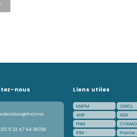
W
ctez-nous
Liens utiles
MAPM
ONICL
ederation@fncl.ma
ANP
ADII
FNM
COMAD
212 5 22 47 64 38/68
IFIM
France 