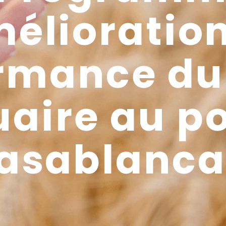
élioratio
rmance du 
uaire au po
asablanca