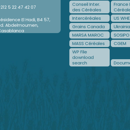
Conseil Inter.
France 
212 5 22 47 42 07
des Céréales
Céréal
Intercéréales
US WHE
ésidence El Hadi, B4 57,
Bd. Abdelmoumen,
Grains Canada
Ukraini
Casablanca
MARSA MAROC
SOSIPO
MASS Céréales
CGEM
WP File
download
search
Docume