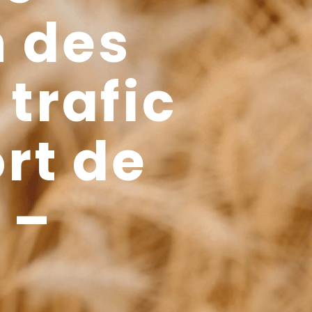
n des
trafic
rt de
 –