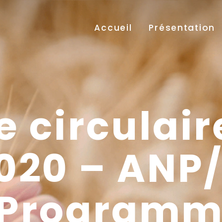
Accueil
Présentation
e circulair
020 – ANP
 Program