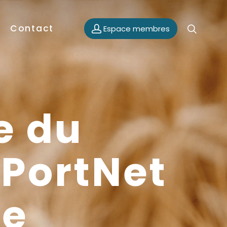
Contact
Espace membres
e du
/PortNet
me