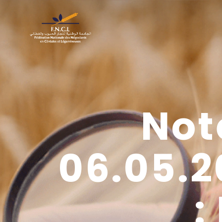
Not
06.05.2
: