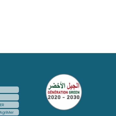
ER
AgriMer