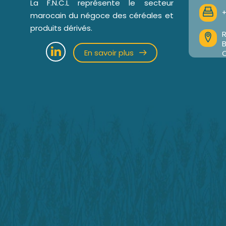
La F.N.C.L représente le secteur
+
marocain du négoce des céréales et
produits dérivés.
R
En savoir plus